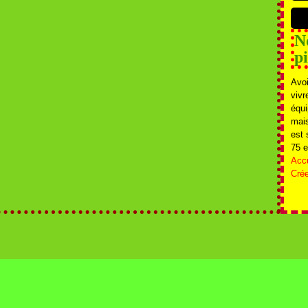
N
p
Avoi
vivr
équ
mais
est 
75 e
Accu
Crée