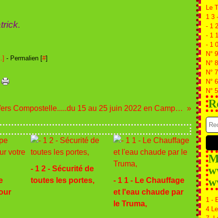
Le 
e
1 3 
k.
- 1 
- 1 
- 1 
N° 9
…
]
- Permalien [
#
]
N° 8
N° 7
N° 6
N° 5
R
Vers Compostelle.....du 15 au 25 juin 2022 en Camping-car
Me
w
- 1 2 - Sécurité de
w
e
toutes les portes,
- 1 1 - Le Chauffage
our
et l'eau chaude par
1 - 
le Truma,
4 Le