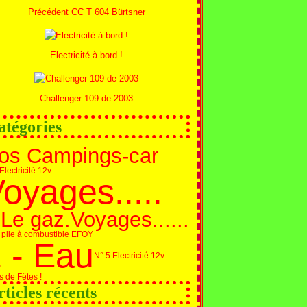
Précédent CC T 604 Bürtsner
Electricité à bord !
Challenger 109 de 2003
atégories
os Campings-car
Electricité 12v
oyages.....
 Le gaz.
Voyages......
 pile à combustible EFOY
 - Eau
N° 5 Electricité 12v
s de Fêtes !
rticles récents