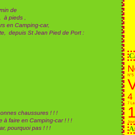
min de
à pieds ,
ors en Camping-car,
te, depuis St Jean Pied de Port :
C
N
N°5 
V
4
7 La
1
nnes chaussures ! ! !
aire en Camping-car ! ! !
Jour
r, pourquoi pas ! ! !
A