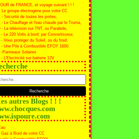
TOUR de FRANCE, et voyage suivant ! ! !
- Le groupe électrogène pour votre CC
2 - Sécurité de toutes les portes,
1 - Le Chauffage et l'eau chaude par le Truma,
0 - La télévision sur TNT, ou Parabole,
 - Le 220 Volts à bord: par Convertisseur,
 - Vous protéger du Soleil, ou du froid.
 - Une Pile à Combustible EFOY 1600.
 -Panneaux Solaires
 - L'Electricité sur batterie 12V
echerche
s autres Blogs ! ! !
ww.chocques.com
ww.ispoure.com
Eau
 Gaz à Bord de votre CC