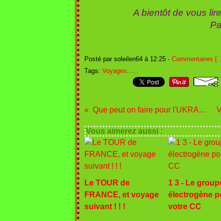
A bientôt de vous lir
Patric
Posté par soleilen64 à 12:25 -
Commentaires [
Tags:
Voyages......
Que peut on faire pour l'UKRAINE ?
Vous aimerez aussi :
Le TOUR de
1 3 - Le group
FRANCE, et voyage
électrogène p
suivant ! ! !
votre CC