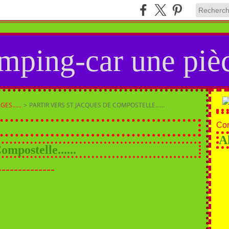
mping-car une pièc
ES......
>
PARTIR VERS ST JACQUES DE COMPOSTELLE......
Con
A
ompostelle......
--------------