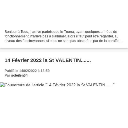
Bonjour à Tous, il arrive parfois que le Truma, ayant quelques années de
fonctionnement, n'arrive pas à s'allumer, alors il faut peut être regarder, au
niveau des électrovannes, si elles ne sont pas obstruées par de la paraffine,
ou tout simplement de...
14 Février 2022 la St VALENTIN.......
Publié le 14/02/2022 à 13:59
Par
soleilen64