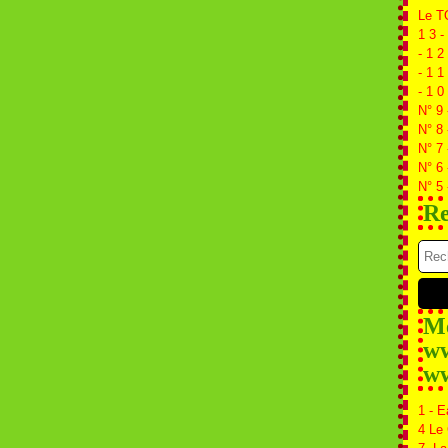
Le T
1 3 -
- 1 2
- 1 1
- 1 0
N° 9 
N° 8 
N° 7
N° 6
N° 5 
Re
Me
ww
ww
1 - E
4 Le