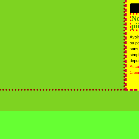
No
pi
Avoir
ou p
sans
simpl
depui
Accue
Crée
l Canalblog
Top articles
Contact
Signaler un abus
C.G.U.
Cookies et donnée