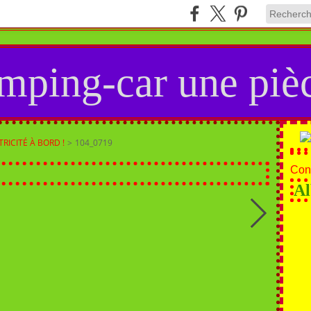
mping-car une pièc
TRICITÉ À BORD !
>
104_0719
Cont
Al