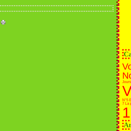
Ca
Vo
N
Jours
V
N°5 E
7 La 
1
Ar