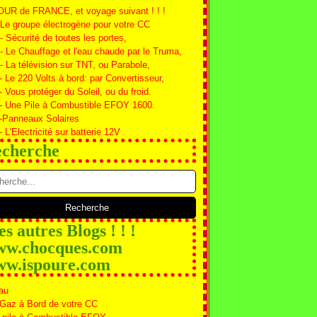
OUR de FRANCE, et voyage suivant ! ! !
 Le groupe électrogène pour votre CC
 - Sécurité de toutes les portes,
 - Le Chauffage et l'eau chaude par le Truma,
 - La télévision sur TNT, ou Parabole,
- Le 220 Volts à bord: par Convertisseur,
- Vous protéger du Soleil, ou du froid.
 - Une Pile à Combustible EFOY 1600.
 -Panneaux Solaires
- L'Electricité sur batterie 12V
cherche
s autres Blogs ! ! !
w.chocques.com
w.ispoure.com
au
 Gaz à Bord de votre CC