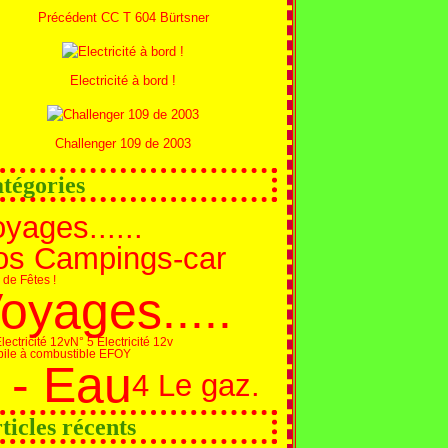
Précédent CC T 604 Bürtsner
Electricité à bord !
Challenger 109 de 2003
tégories
yages......
os Campings-car
 de Fêtes !
oyages.....
lectricité 12v
N° 5 Electricité 12v
pile à combustible EFOY
 - Eau
4 Le gaz.
ticles récents