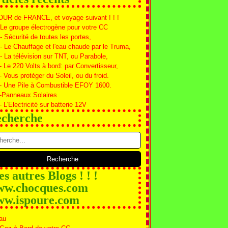
OUR de FRANCE, et voyage suivant ! ! !
 Le groupe électrogène pour votre CC
 - Sécurité de toutes les portes,
 - Le Chauffage et l'eau chaude par le Truma,
 - La télévision sur TNT, ou Parabole,
- Le 220 Volts à bord: par Convertisseur,
- Vous protéger du Soleil, ou du froid.
 - Une Pile à Combustible EFOY 1600.
 -Panneaux Solaires
- L'Electricité sur batterie 12V
cherche
s autres Blogs ! ! !
w.chocques.com
w.ispoure.com
au