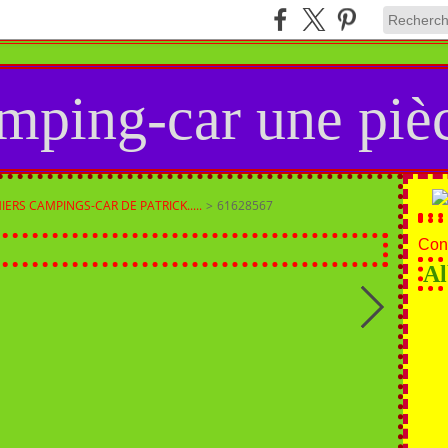
mping-car une pièc
IERS CAMPINGS-CAR DE PATRICK.....
>
61628567
Cont
Al