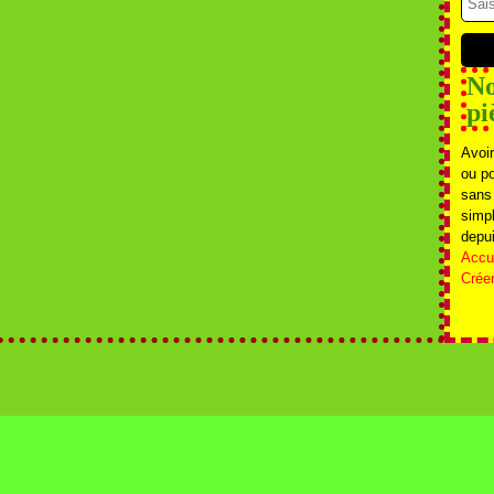
No
pi
Avoir
ou p
sans
simpl
depui
Accue
Crée