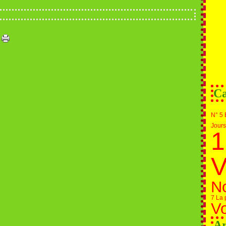
Ca
N° 5 
Jours
1
V
N
7 La 
Vo
Ar