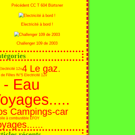
Précédent CC T 604 Bürtsner
Electricité à bord !
Challenger 109 de 2003
tégories
4 Le gaz.
Electricité 12v
 de Fêtes !
N°5 Electricité 12v
 - Eau
oyages.....
os Campings-car
pile à combustible EFOY
yages......
ticles récents