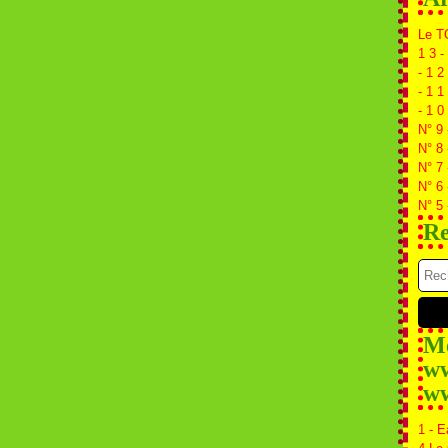
Le T
1 3 -
- 1 2
- 1 1
- 1 0
N° 9 
N° 8 
N° 7
N° 6
N° 5 
Re
Me
ww
ww
1 - E