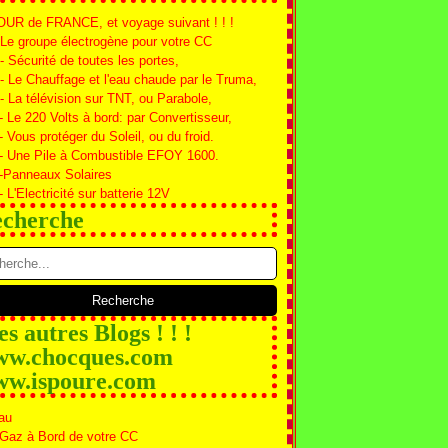
OUR de FRANCE, et voyage suivant ! ! !
 Le groupe électrogène pour votre CC
 - Sécurité de toutes les portes,
 - Le Chauffage et l'eau chaude par le Truma,
 - La télévision sur TNT, ou Parabole,
- Le 220 Volts à bord: par Convertisseur,
- Vous protéger du Soleil, ou du froid.
 - Une Pile à Combustible EFOY 1600.
 -Panneaux Solaires
- L'Electricité sur batterie 12V
cherche
s autres Blogs ! ! !
w.chocques.com
w.ispoure.com
au
 Gaz à Bord de votre CC