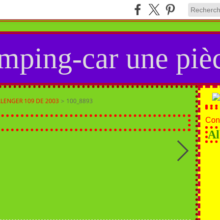
mping-car une pièc
LENGER 109 DE 2003
>
100_8893
Cont
Al