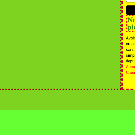
No
pi
Avoir
ou p
sans
simpl
depui
Accue
Crée