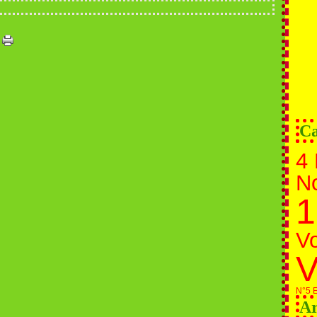
Ca
4 
N
1
Vo
V
N°5 E
Ar