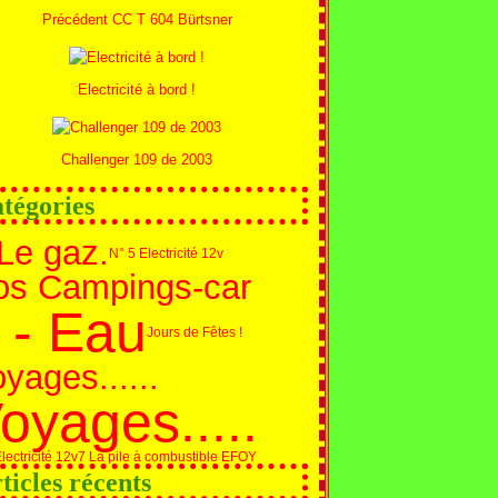
Précédent CC T 604 Bürtsner
Electricité à bord !
Challenger 109 de 2003
tégories
Le gaz.
N° 5 Electricité 12v
os Campings-car
 - Eau
Jours de Fêtes !
yages......
oyages.....
lectricité 12v
7 La pile à combustible EFOY
ticles récents