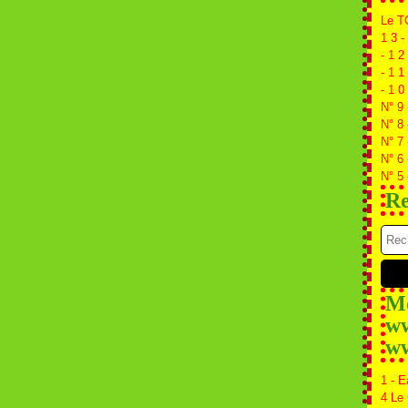
Le T
1 3 -
- 1 2
- 1 1
- 1 0
N° 9 
N° 8 
N° 7
N° 6
N° 5 
Re
Me
ww
ww
1 - E
4 Le